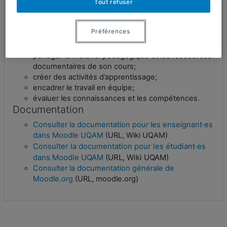
Tout refuser
déposer des travaux;
tester ses connaissances et ses compétences.
L’enseignant·e peut :
Préférences
planifier et organiser son cours;
partager le matériel pédagogique et les ressources
documentaires de son cours;
créer des activités d’apprentissage;
encadrer le travail en équipe;
évaluer les connaissances et les compétences.
Documentation
Consulter la documentation pour les enseignant·es
dans Moodle UQAM
(URL, Wiki UQAM)
Consulter la documentation pour les étudiant·es
dans Moodle UQAM
(URL, Wiki UQAM)
Consulter la documentation générale de
Moodle.org
(URL, moodle.org)