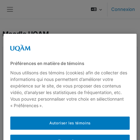
Passer au contenu principal
Connexion
Panneau latéral
Moodle UQAM
La plateforme institutionnelle
d’apprentissage en ligne de l'UQAM
Préférences en matière de témoins
Nous utilisons des témoins (cookies) afin de collecter des
Bienvenue sur l'environnement numérique
informations qui nous permettent d’améliorer votre
d’apprentissage et de collaboration basé sur le logiciel
expérience sur le site, de vous proposer des contenus
libre Moodle (Modulaire Object-Oriented Dynamic
vidéo, d’analyser les statistiques de fréquentation, etc.
Learning Environment).
Vous pouvez personnaliser votre choix en sélectionnant
« Préférences ».
Cet environnement permet à l’étudiant·e de
:
Autoriser les témoins
consulter le matériel pédagogique et les
ressources documentaires de ses cours;
échanger et collaborer;